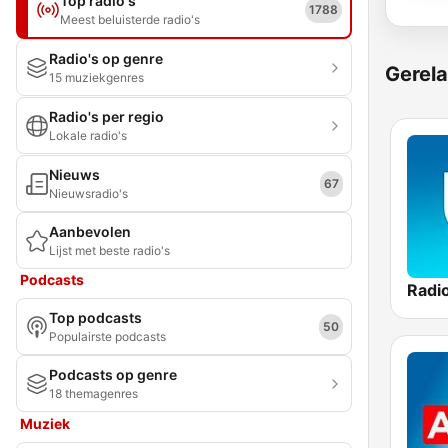
Top radio's
1788
Meest beluisterde radio's
Radio's op genre
Gerela
15 muziekgenres
Radio's per regio
Lokale radio's
Nieuws
67
Nieuwsradio's
Aanbevolen
Lijst met beste radio's
Podcasts
Top podcasts
50
Populairste podcasts
Podcasts op genre
18 themagenres
Muziek