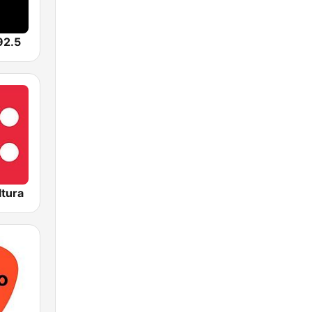
92.5
ltura