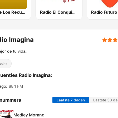
FM de Los Recuerdos
Radio El Conquistador
Radio Futuro
io Imagina
jor de tu vida...
ssiek
uenties Radio Imagina:
ago:
88.1 FM
 nummers
Laatste 7 dagen
Laatste 30 d
Medley Morandi