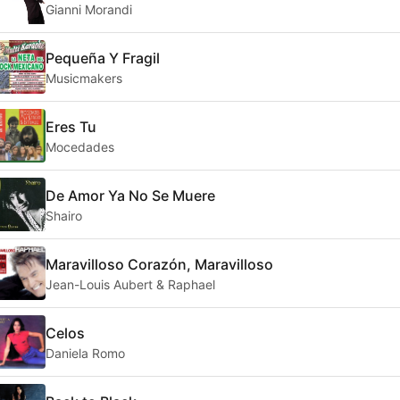
Gianni Morandi
Pequeña Y Fragil
Musicmakers
Eres Tu
Mocedades
De Amor Ya No Se Muere
Shairo
Maravilloso Corazón, Maravilloso
Jean-Louis Aubert & Raphael
Celos
Daniela Romo