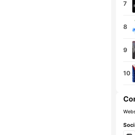
7
8
9
10
Co
Webs
Soci