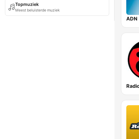
Topmuziek
Meest beluisterde muziek
ADN 
Radio