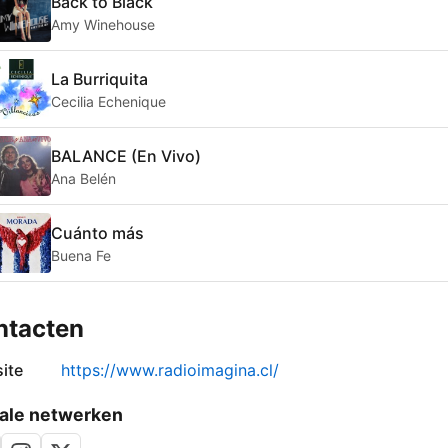
Back to Black
Amy Winehouse
La Burriquita
Cecilia Echenique
BALANCE (En Vivo)
Ana Belén
Cuánto más
Buena Fe
ntacten
ite
https://www.radioimagina.cl/
ale netwerken