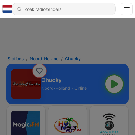
Stations
Noord-Holland
Chucky
Chucky
Noord-Holland - Online