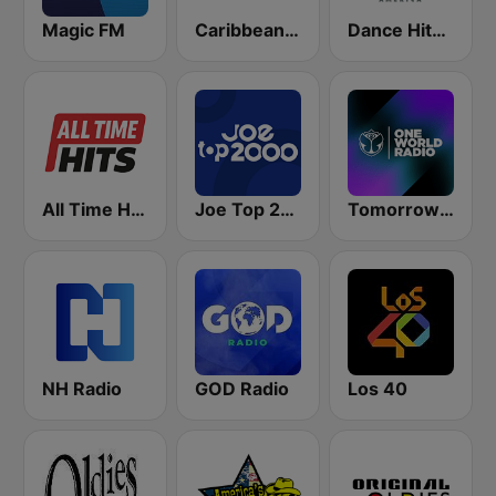
Magic FM
Caribbean Hot FM
Dance Hits America
All Time Hits - Non-stop muziek
Joe Top 2000
Tomorrowland One World Radio UK
NH Radio
GOD Radio
Los 40