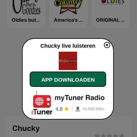
Oldies but Goodies
America's Country
ORIGINAL OLDIES - CLASSIC HITS RADIO
Chucky live luisteren
APP DOWNLOADEN
Chucky