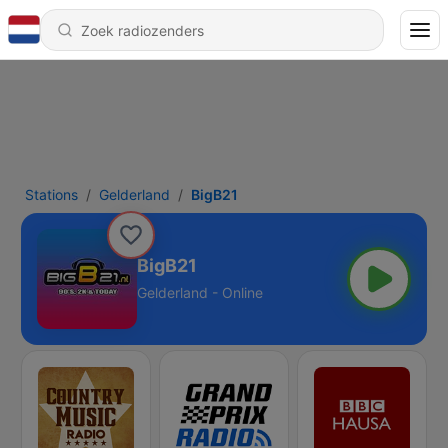
Stations
Gelderland
BigB21
BigB21
Gelderland - Online