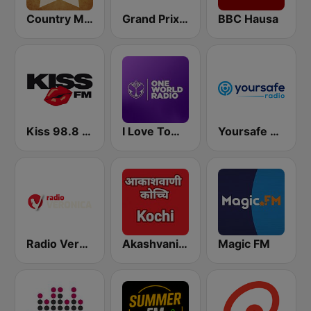
Country Music Radio - 90's Country
Grand Prix Radio BE
BBC Hausa
Kiss 98.8 FM
I Love Tomorrowland One World Radio
Yoursafe Radio
Radio Veronica
Akashvani Kochi FM 102.3
Magic FM