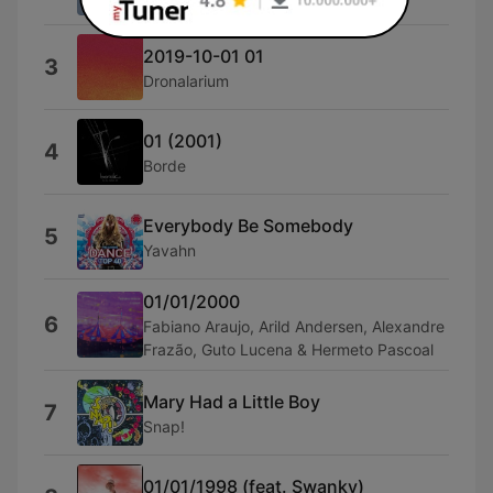
2019-10-01 01
3
Dronalarium
01 (2001)
4
Borde
Everybody Be Somebody
5
Yavahn
01/01/2000
6
Fabiano Araujo, Arild Andersen, Alexandre
Frazão, Guto Lucena & Hermeto Pascoal
Mary Had a Little Boy
7
Snap!
01/01/1998 (feat. Swanky)