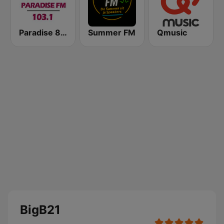
Paradise 80’s & 90’s
Summer FM
Qmusic
BigB21