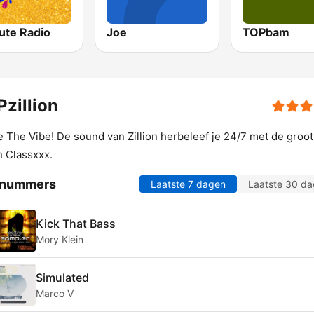
ute Radio
Joe
TOPbam
zillion
e The Vibe! De sound van Zillion herbeleef je 24/7 met de groot
on Classxxx.
 nummers
Laatste 7 dagen
Laatste 30 d
Kick That Bass
Mory Klein
Simulated
Marco V