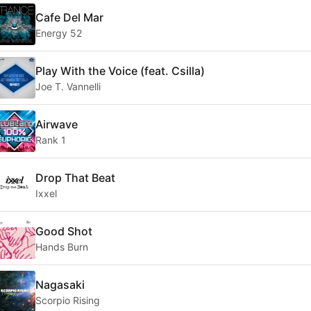
Cafe Del Mar
Energy 52
Play With the Voice (feat. Csilla)
Joe T. Vannelli
Airwave
Rank 1
Drop That Beat
Ixxel
Good Shot
Hands Burn
Nagasaki
Scorpio Rising