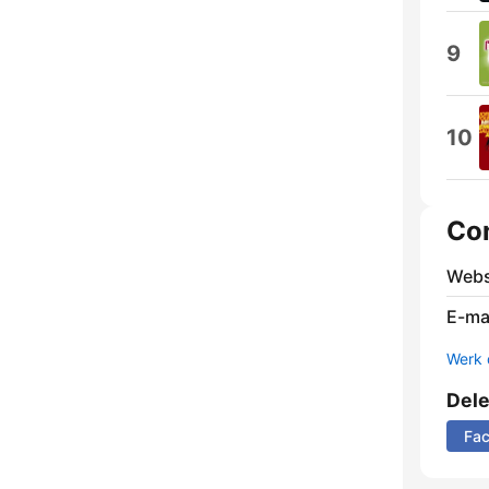
9
10
Co
Webs
E-mai
Werk 
Del
Fa