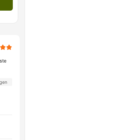
ste
agen