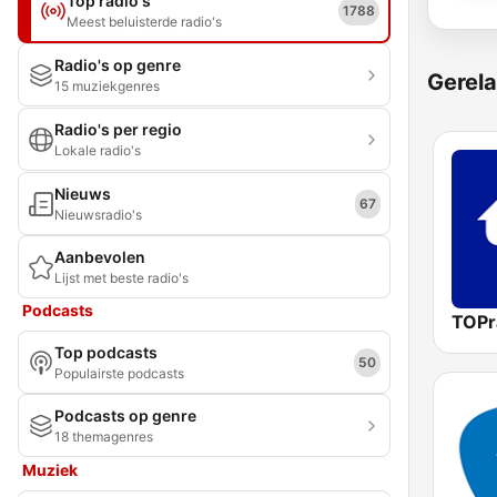
Top radio's
1788
Meest beluisterde radio's
Radio's op genre
Gerela
15 muziekgenres
Radio's per regio
Lokale radio's
Nieuws
67
Nieuwsradio's
Aanbevolen
Lijst met beste radio's
Podcasts
TOPr
Top podcasts
50
Populairste podcasts
Podcasts op genre
18 themagenres
Muziek