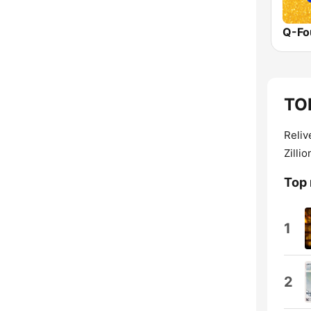
Q-Fo
TOP
Reliv
Zilli
Top
1
2