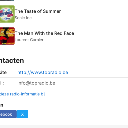
The Taste of Summer
Sonic Inc
The Man With the Red Face
Laurent Garnier
ntacten
ite
http://www.topradio.be
l:
info@topradio.be
deze radio-informatie bij
en
cebook
X