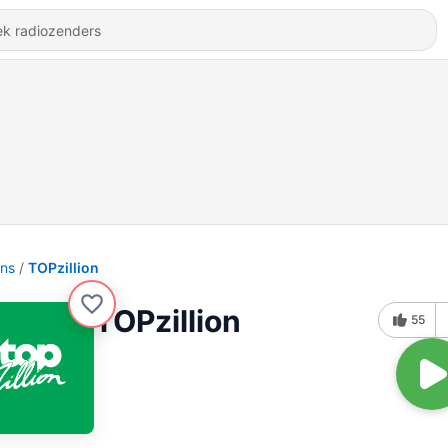
ons
TOPzillion
TOPzillion
55