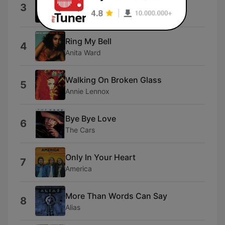
Amen de Jesús Cristo
3
Amen de Jesus Cristo
Ring My Bell
4
Anita Ward
Walking On Broken Glass
5
Annie Lennox
Bye Bye Love
6
The Cars
Only In Your Heart
7
America
More Than Words Can Say
8
Alias