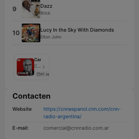
Dazz
9
Brick
Lucy In the Sky With Diamonds
10
Elton John
Camilo
CNN en Español - Aflevering 93
07 Jan 2023
Contacten
Website
https://cnnespanol.cnn.com/cnn-
radio-argentina/
E-mail:
comercial@cnnradio.com.ar