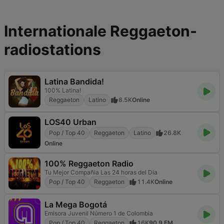
Internationale Reggaeton-
radiostations
Latina Bandida!
100% Latina!
Reggaeton
Latino
8.5K
Online
LOS40 Urban
Pop / Top 40
Reggaeton
Latino
26.8K
Online
100% Reggaeton Radio
Tu Mejor Compañia Las 24 horas del Dia
Pop / Top 40
Reggaeton
11.4K
Online
La Mega Bogotá
Emisora Juvenil Número 1 de Colombia
Pop / Top 40
Reggaeton
16K
90.9 FM