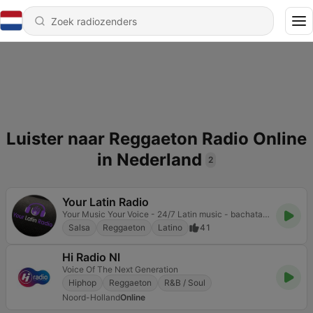
Luister naar Reggaeton Radio Online
in Nederland
2
Your Latin Radio
Your Music Your Voice - 24/7 Latin music - bachata, reggaeton, merengue and salsa
Salsa
Reggaeton
Latino
41
Hi Radio Nl
Voice Of The Next Generation
Hiphop
Reggaeton
R&B / Soul
Noord-Holland
Online