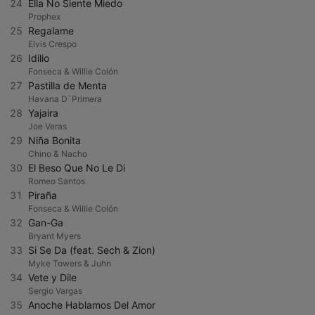
24
Ella No Siente Miedo
Prophex
25
Regalame
Elvis Crespo
26
Idilio
Fonseca & Willie Colón
27
Pastilla de Menta
Havana D`Primera
28
Yajaira
Joe Veras
29
Niña Bonita
Chino & Nacho
30
El Beso Que No Le Di
Romeo Santos
31
Piraña
Fonseca & Willie Colón
32
Gan-Ga
Bryant Myers
33
Si Se Da (feat. Sech & Zion)
Myke Towers & Juhn
34
Vete y Dile
Sergio Vargas
35
Anoche Hablamos Del Amor