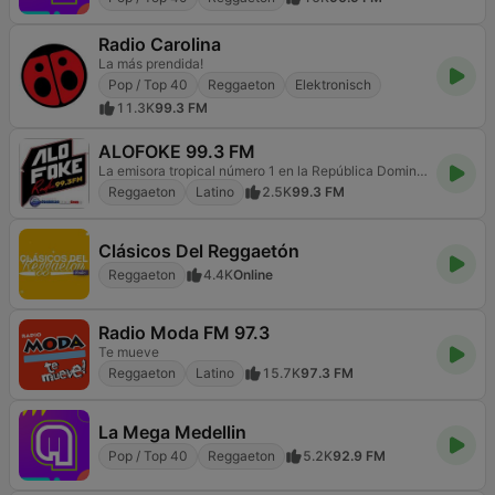
Radio Carolina
La más prendida!
Pop / Top 40
Reggaeton
Elektronisch
11.3K
99.3 FM
ALOFOKE 99.3 FM
La emisora tropical número 1 en la República Dominicana
Reggaeton
Latino
2.5K
99.3 FM
Clásicos Del Reggaetón
Reggaeton
4.4K
Online
Radio Moda FM 97.3
Te mueve
Reggaeton
Latino
15.7K
97.3 FM
La Mega Medellin
Pop / Top 40
Reggaeton
5.2K
92.9 FM