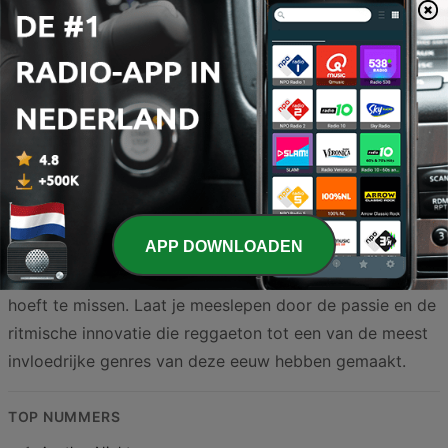
zichtbaar in de hitlijsten, waar artiesten zoals Bad Bunny,
Karol G en Maluma steevast hoog genoteerd staan. Wat
deze muziek zo bijzonder maakt voor het Nederlandse
publiek, is het onmiskenbare gevoel van vakantie en
positiviteit dat elk nummer uitstraalt. Of je nu onderweg
bent naar je werk, in de sportschool staat of een feestje
viert, de reggaeton-zenders in dit overzicht zorgen voor
de ideale soundtrack. Hier vind je een zorgvuldig
APP DOWNLOADEN
geselecteerde lijst van radiozenders die zich volledig
toeleggen op dit genre, zodat je nooit meer een beat
hoeft te missen. Laat je meeslepen door de passie en de
ritmische innovatie die reggaeton tot een van de meest
invloedrijke genres van deze eeuw hebben gemaakt.
TOP NUMMERS