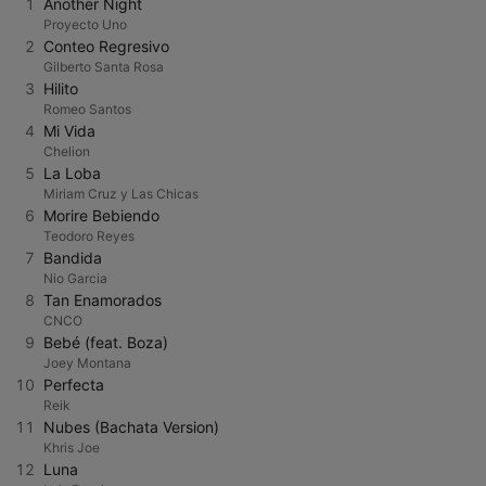
1
Another Night
Proyecto Uno
2
Conteo Regresivo
Gilberto Santa Rosa
3
Hilito
Romeo Santos
4
Mi Vida
Chelion
5
La Loba
Miriam Cruz y Las Chicas
6
Morire Bebiendo
Teodoro Reyes
7
Bandida
Nio Garcia
8
Tan Enamorados
CNCO
9
Bebé (feat. Boza)
Joey Montana
10
Perfecta
Reik
11
Nubes (Bachata Version)
Khris Joe
12
Luna