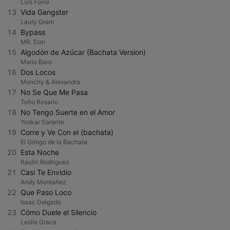
Luis Fonsi
13
Vida Gangster
Lauty Gram
14
Bypass
MR. Don
15
Algodón de Azúcar (Bachata Version)
Mario Baro
16
Dos Locos
Monchy & Alexandra
17
No Se Que Me Pasa
Toño Rosario
18
No Tengo Suerte en el Amor
Yoskar Sarante
19
Corre y Ve Con el (bachata)
El Gringo de la Bachata
20
Esta Noche
Raulin Rodriguez
21
Casi Te Envidio
Andy Montañez
22
Que Paso Loco
Issac Delgado
23
Cómo Duele el Silencio
Leslie Grace