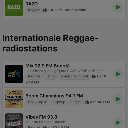
RAZO
Reggae
10
Noord-Holland
Online
Internationale Reggae-
radiostations
Mix 92.9 FM Bogotá
La emisora que llegó para COMANDAR en Bogotá
Reggae
Latino
Arabische muziek
18.1K
92.9 FM
Boom Champions 94.1 FM
Pop / Top 40
Hiphop
Reggae
435
94.1 FM
Vibes FM 93.8
Your No.1 Reggae station
Reggae
2.2K
93.8 FM