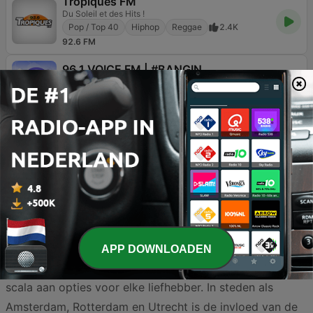
Tropiques FM
Du Soleil et des Hits !
Pop / Top 40
Hiphop
Reggae
2.4K
92.6 FM
96.1 VOICE FM | #BANGIN
Bangin Station...the future in entertainment.
Hiphop
Reggae
R&B / Soul
96.1 FM
Reggae-muziek heeft in Nederland een diepgewortelde
geschiedenis en een levendige community die blijft
groeien. Of je nu houdt van de klassieke rootsreggae, de
energieke beats van dancehall of de relaxte sfeer van
APP DOWNLOADEN
dub, het Nederlandse radiolandschap biedt een breed
scala aan opties voor elke liefhebber. In steden als
Amsterdam, Rotterdam en Utrecht is de invloed van de