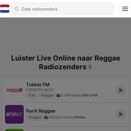
Luister Live Online naar Reggae
Radiozenders
3
Tukker FM
DONDERS MOOI
Folk
Reggae
2.3K
Friesland
90.0 FM
FunX Reggae
Reggae
33
Zuid-Holland
Online