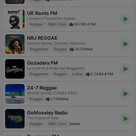
UK Roots FM
London's Foundation Station
Reggae
R&B / Soul
887
95.4 FM
NRJ REGGAE
Damian Marley, Danakil, Alborosie
Reggaeton
Reggae
387
Online
Gozadera FM
La Autentica Radio del Reggaeton
Reggaeton
Reggae
Latino
8.2K
88.8 FM
24-7 Reggae
WHERE MUSIC COMES FIRST
Reggae
578
Online
GoMoseley Radio
The Sound of Now
Reggae
R&B / Soul
Online