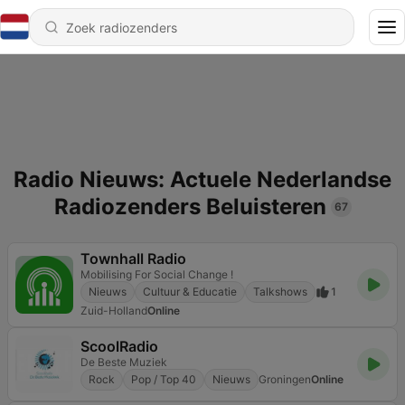
Radio Nieuws: Actuele Nederlandse
Radiozenders Beluisteren
67
Townhall Radio
Mobilising For Social Change !
Nieuws
Cultuur & Educatie
Talkshows
1
Zuid-Holland
Online
ScoolRadio
De Beste Muziek
Rock
Pop / Top 40
Nieuws
Groningen
Online