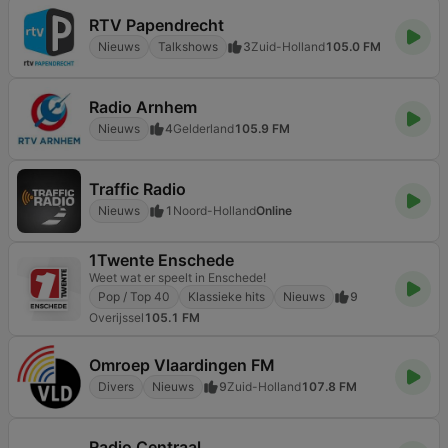
RTV Papendrecht
Nieuws
Talkshows
3
Zuid-Holland
105.0 FM
Radio Arnhem
Nieuws
4
Gelderland
105.9 FM
Traffic Radio
Nieuws
1
Noord-Holland
Online
1Twente Enschede
Weet wat er speelt in Enschede!
Pop / Top 40
Klassieke hits
Nieuws
9
Overijssel
105.1 FM
Omroep Vlaardingen FM
Divers
Nieuws
9
Zuid-Holland
107.8 FM
Radio Centraal