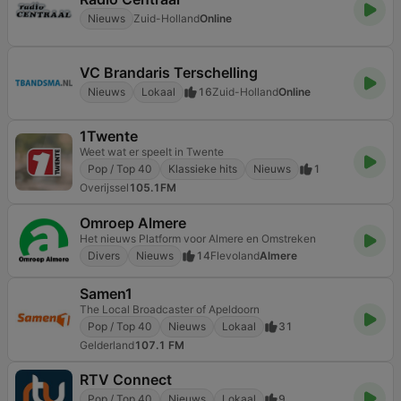
Nieuws
Zuid-Holland
Online
VC Brandaris Terschelling
Nieuws
Lokaal
16
Zuid-Holland
Online
1Twente
Weet wat er speelt in Twente
Pop / Top 40
Klassieke hits
Nieuws
1
Overijssel
105.1FM
Omroep Almere
Het nieuws Platform voor Almere en Omstreken
Divers
Nieuws
14
Flevoland
Almere
Samen1
The Local Broadcaster of Apeldoorn
Pop / Top 40
Nieuws
Lokaal
31
Gelderland
107.1 FM
RTV Connect
Pop / Top 40
Nieuws
Lokaal
9