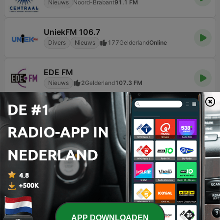
Nieuws
Noord-Brabant
91.1 FM
UniekFM 106.7
Divers
Nieuws
177
Gelderland
Online
EDE FM
Nieuws
2
Gelderland
107.3 FM
Pagina
3
van
4
<
3
4
>
TOP NUMMERS
1
Vier Zomers Lang
Dirk Meeldijk
2
Feestje
APP DOWNLOADEN