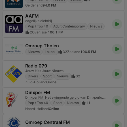
Gelderland
94.0 FM
AAFM
dagelijks dichtbij
Pop / Top 40
Adult Contemporary
Nieuws
2
Overijssel
106.1 FM
Omroep Tholen
Nieuws
Lokaal
32
Zeeland
106.5 FM
Radio 079
Jouw Hits Jouw Nieuws
Divers
Sport
Nieuws
32
Zuid-Holland
Online
Dinxper FM
Dinxper FM, Het swingende geluid van Dinxperlo....
Pop / Top 40
Sport
Nieuws
11
Noord-Holland
Online
Omroep Centraal FM