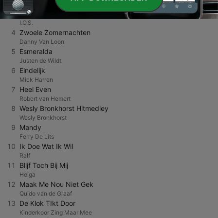
Mick Harren
3
Ik mis je
I.O.S.
4
Zwoele Zomernachten
Danny Van Loon
5
Esmeralda
Justen de Wildt
6
Eindelijk
Mick Harren
7
Heel Even
Robert van Hemert
8
Wesly Bronkhorst Hitmedley
Wesly Bronkhorst
9
Mandy
Ferry De Lits
10
Ik Doe Wat Ik Wil
Ralf
11
Blijf Toch Bij Mij
Helga
12
Maak Me Nou Niet Gek
Quido van de Graaf
13
De Klok TIkt Door
Kinderkoor Zing Maar Mee