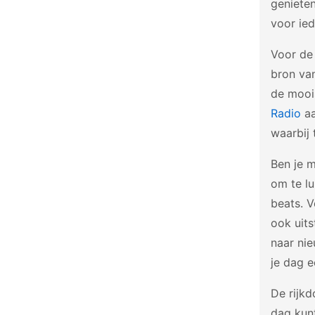
genieten
voor ied
Voor de 
bron van
de moois
Radio
aa
waarbij 
Ben je 
om te lu
beats. V
ook uits
naar ni
je dag e
De rijk
dag kun