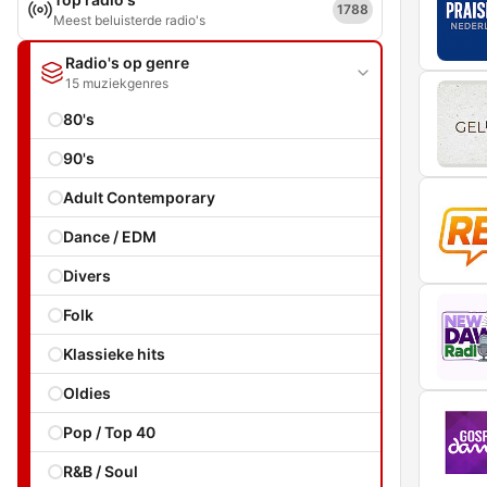
1788
Meest beluisterde radio's
Radio's op genre
15 muziekgenres
80's
90's
Adult Contemporary
Dance / EDM
Divers
Folk
Klassieke hits
Oldies
Pop / Top 40
R&B / Soul