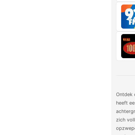
Ontdek 
heeft e
achterg
zich vol
opzwepen