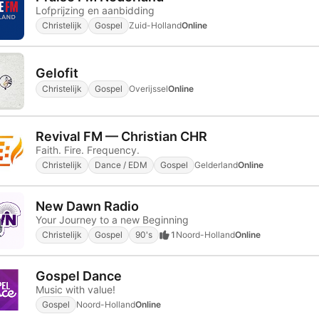
Lofprijzing en aanbidding
Christelijk
Gospel
Zuid-Holland
Online
Gelofit
Christelijk
Gospel
Overijssel
Online
Revival FM — Christian CHR
Faith. Fire. Frequency.
Christelijk
Dance / EDM
Gospel
Gelderland
Online
New Dawn Radio
Your Journey to a new Beginning
Christelijk
Gospel
90's
1
Noord-Holland
Online
Gospel Dance
Music with value!
Gospel
Noord-Holland
Online