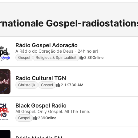
rnationale Gospel-radiostation
Rádio Gospel Adoração
A Rádio do Coração de Deus - 24h no ar!
Gospel
Religieus & Spiritualiteit
3.8K
Online
Radio Cultural TGN
Christelijk
Gospel
2.1K
730 AM
Black Gospel Radio
All Gospel. Only Gospel. All The Time.
Gospel
239
Online