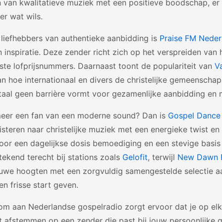
 van kwalitatieve muziek met een positieve boodschap, er i
er wat wils.
liefhebbers van authentieke aanbidding is
Praise FM Neder
 inspiratie. Deze zender richt zich op het verspreiden van
te lofprijsnummers. Daarnaast toont de populariteit van
V
n hoe internationaal en divers de christelijke gemeenschap 
taal geen barrière vormt voor gezamenlijke aanbidding en 
meer een fan van een moderne sound? Dan is
Gospel Dance
isteren naar christelijke muziek met een energieke twist 
oor een dagelijkse dosis bemoediging en een stevige basis 
tekend terecht bij stations zoals
Gelofit
, terwijl
New Dawn 
euwe hoogten met een zorgvuldig samengestelde selectie a
en frisse start geven.
dom aan Nederlandse gospelradio zorgt ervoor dat je op e
t afstemmen op een zender die past bij jouw persoonlijke