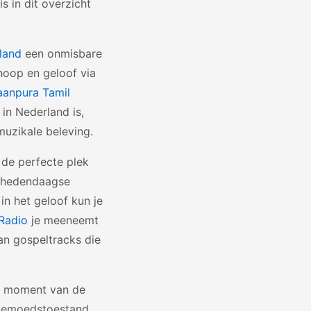
s in dit overzicht
land
een onmisbare
 hoop en geloof via
aanpura Tamil
in Nederland is,
muzikale beleving.
de perfecte plek
en hedendaagse
in het geloof kun je
Radio
je meeneemt
an gospeltracks die
lk moment van de
 gemoedstoestand.