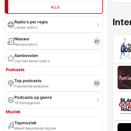
ALLE
Inte
Radio's per regio
Lokale radio's
Nieuws
67
Nieuwsradio's
Aanbevolen
Lijst met beste radio's
Podcasts
Top podcasts
50
Populairste podcasts
Podcasts op genre
18 themagenres
Muziek
Topmuziek
Meest beluisterde muziek