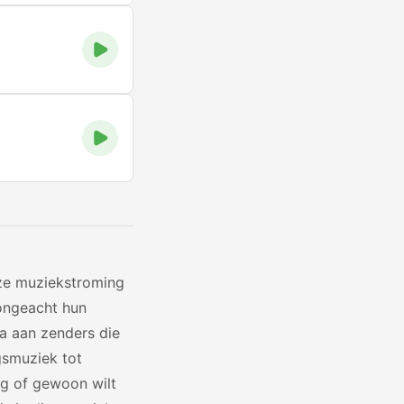
eze muziekstroming
 ongeacht hun
a aan zenders die
gsmuziek tot
ng of gewoon wilt