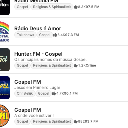
Rádio Melodia FM
Gospel
Religieus & Spiritualiteit
8.3K
97.5 FM
Rádio Deus é Amor
Talkshows
Gospel
6.4K
97.3 FM
Hunter.FM - Gospel
Os principais nomes da música Gospel.
Gospel
Religieus & Spiritualiteit
1.2K
Online
Gospel FM
Jesus em Primeiro Lugar
Christelijk
Gospel
4.7K
90.1 FM
Gospel FM
A onde você estiver !
Gospel
Religieus & Spiritualiteit
882
93.7 FM