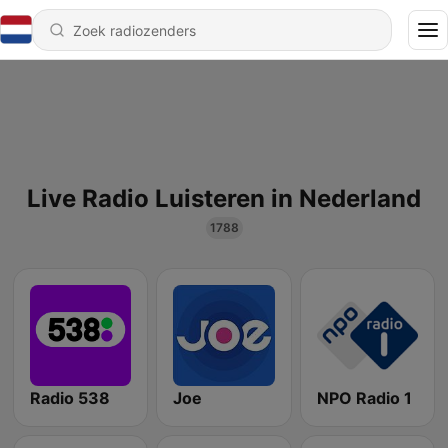
Live Radio Luisteren in Nederland
1788
Radio 538
Joe
NPO Radio 1