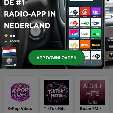
Pagina
1
van
30
1
2
3
>
>>
APP DOWNLOADEN
Online radiostations die wij leuk vinden
K-Pop Vibes
TikTok Hits
Beam FM - Adult Hits