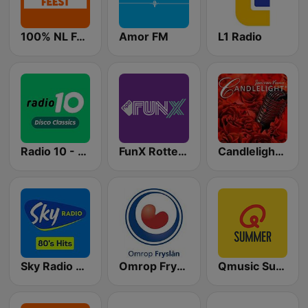
100% NL Feest
Amor FM
L1 Radio
Radio 10 - Disco Classics
FunX Rotterdam
Candlelight Radio
Sky Radio 80's Hits
Omrop Fryslân
Qmusic Summer