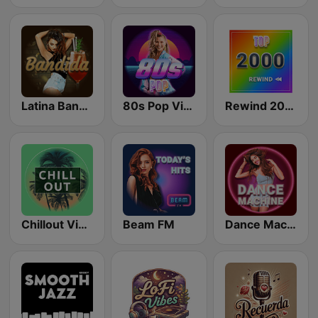
Latina Bandida!
80s Pop Vibes
Rewind 2000's
Chillout Vibes
Beam FM
Dance Machine