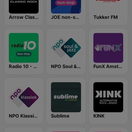
Arrow Classic Rock
JOE non-stop
Tukker FM
Radio 10 - Non-stop
NPO Soul & Jazz
FunX Amsterdam
NPO Klassiek
Sublime
KINK